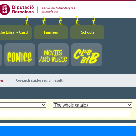
the Library Card
Famílies
Schools
des
Research guides search results