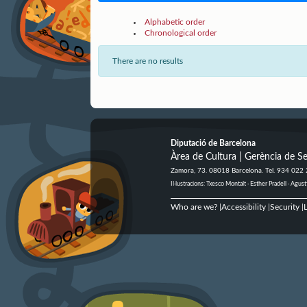
Alphabetic order
Chronological order
There are no results
Diputació de Barcelona
Àrea de Cultura | Gerència de Se
Zamora, 73. 08018 Barcelona. Tel. 934 022
Il·lustracions: Txesco Montalt · Esther Pradell · Ag
Who are we?
Accessibility
Security
L
|
|
|