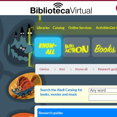
Skip to Main Content
Navigation
Libraries
Catalog
Online Services
Activities
Get 
Gènius
Inici
Know-all
Research gui
Search the Aladi Catalog for
books, movies and music
Research guides