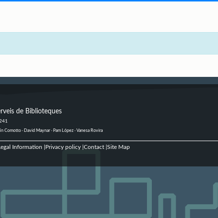
rveis de Biblioteques
 241
ustín Comotto · David Maynar · Pam López · Vanesa Rovira
egal Information
Privacy policy
Contact
Site Map
|
|
|