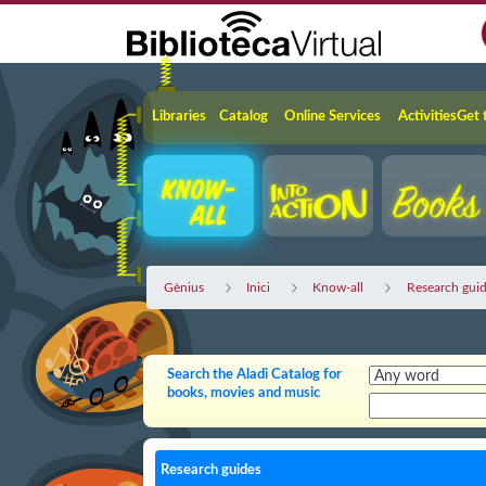
Skip to Main Content
Navigation
Libraries
Catalog
Online Services
Activities
Get 
Gènius
Inici
Know-all
Research gui
Search the Aladi Catalog for
books, movies and music
Research guides