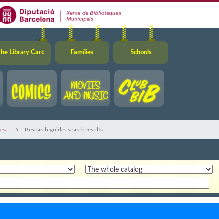
the Library Card
Famílies
Schools
des
Research guides search results