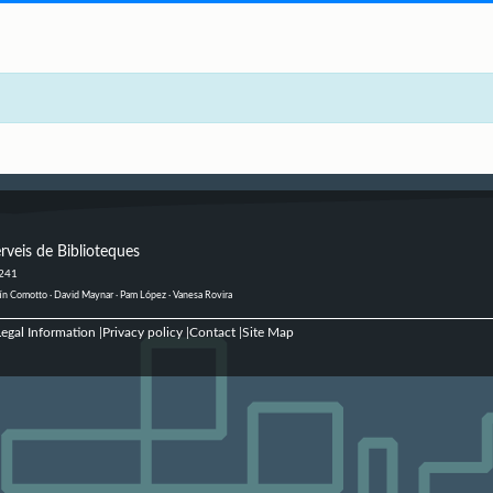
rveis de Biblioteques
 241
ustín Comotto · David Maynar · Pam López · Vanesa Rovira
egal Information
Privacy policy
Contact
Site Map
|
|
|