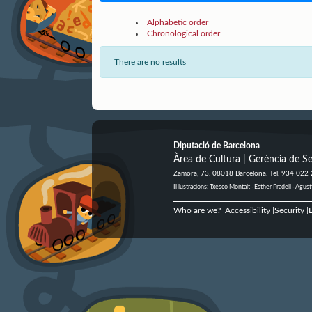
Alphabetic order
Chronological order
There are no results
Diputació de Barcelona
Àrea de Cultura | Gerència de Se
Zamora, 73. 08018 Barcelona. Tel. 934 022
Il·lustracions: Txesco Montalt · Esther Pradell · Ag
Who are we?
Accessibility
Security
L
|
|
|