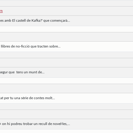
rn
xes amb El castell de Kafka?' que començarà...
llibres de no-ficció que tracten sobre...
, segur que tens un munt de...
t per tu una sèrie de contes molt...
n hi podreu trobar un recull de novel·les,...