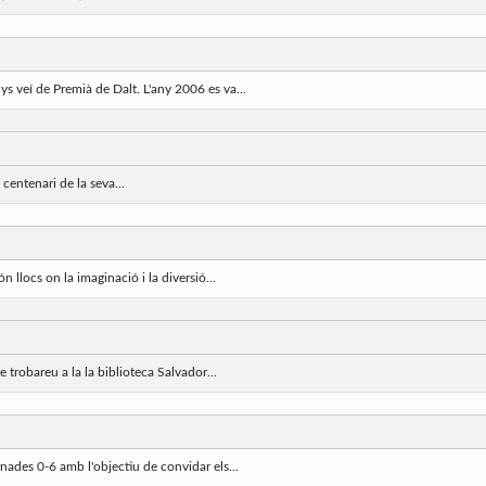
s veí de Premià de Dalt. L'any 2006 es va...
centenari de la seva...
 llocs on la imaginació i la diversió...
e trobareu a la la biblioteca Salvador...
rnades 0-6 amb l'objectiu de convidar els...