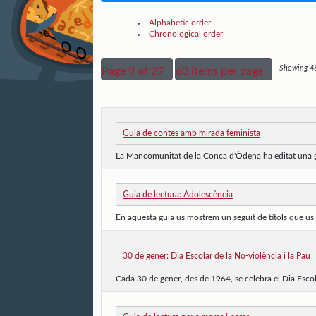
Alphabetic order
Chronological order
Showing 48
Page 9 of 27
60 items per page
Guia de contes amb mirada feminista
La Mancomunitat de la Conca d'Òdena ha editat una gu
Guia de lectura: Adolescència
En aquesta guia us mostrem un seguit de títols que us
30 de gener: Dia Escolar de la No-violència i la Pau
Cada 30 de gener, des de 1964, se celebra el Dia Escola