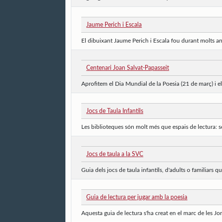
Jaume Perich i Escala
El dibuixant Jaume Perich i Escala fou durant molts any
Centenari Joan Salvat-Papasseit
Aprofitem el Dia Mundial de la Poesia (21 de març) i el 
Jocs de Taula Infantils
Les biblioteques són molt més que espais de lectura: són
Jocs de taula a la SVC
Guia dels jocs de taula infantils, d'adults o familiars qu
Guia de lectura per jugar amb la poesia
Aquesta guia de lectura s'ha creat en el marc de les Jo