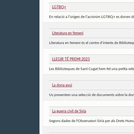
LGTBQ+
En relació a l’origen de l’acrònim LGTBQ+ es donen due
Literatura en femení
Literatura en femení és el centre d’interès de Bibliote
LLEGIR TÉ PREMI 2023
Les Biblioteques de Sant Cugat hem fet una petita selecc
La dona avui
Us presentem una selecció de documents sobre la dona d
La guerra civil de Síria
Segons dades de l'Observatori Sirià per als Drets Human