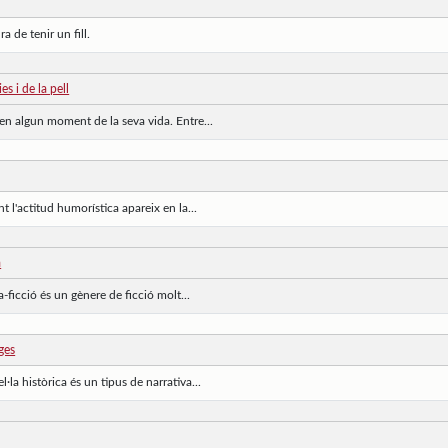
a de tenir un fill.
es i de la pell
 en algun moment de la seva vida. Entre...
l'actitud humorística apareix en la...
a
a-ficció és un gènere de ficció molt...
tges
l·la històrica és un tipus de narrativa...