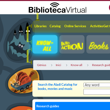
Skip to Main Content
Navigation
Libraries
Catalog
Online Services
Activities
Get 
Gènius
Inici
Know-all
Research gui
Search the Aladi Catalog for
books, movies and music
Research guides