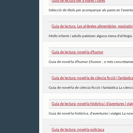
Guia de lectura per a mares i pares
Selecció de títols per acompanyar als pares en l'aventur
Guia de lectura. Les al·lèrgies alimentàries, respiratòri
Molts infants i adults pateixen alguna mena d'al·lèrgia
Guia de lectura: novel·la d'humor
Guia de novel·la d'humor L'humor , o més concretament 
Guia de lectura: novel·la de ciència ficció i fantàstic
Guia de novel·la de ciència ficció i fantàstica La ciènci
Guia de lectura: novel·la històrica i d'aventures i via
Guia de novel·la històrica, d'aventures i viatges La nove
Guia de lectura: novel·la policíaca