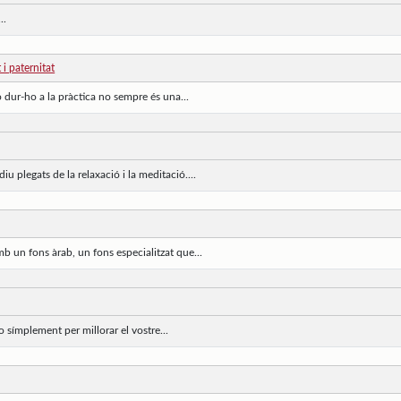
..
 i paternitat
rò dur-ho a la pràctica no sempre és una...
u plegats de la relaxació i la meditació....
 un fons àrab, un fons especialitzat que...
o símplement per millorar el vostre...