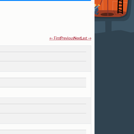
← First
Previous
Next
Last →