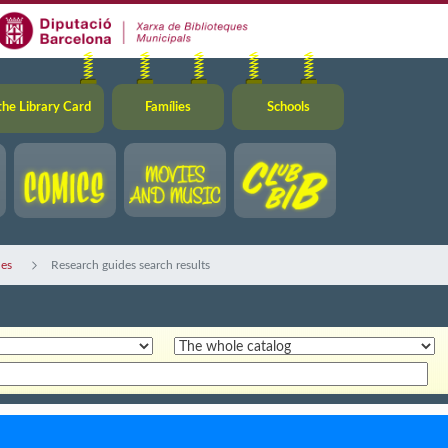
the Library Card
Famílies
Schools
des
Research guides search results