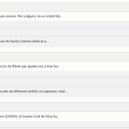
s visions. Per a alguns, és un intent de...
ques de Santa Coloma dedicat a...
ió de llibres per ajudar-vos a triar les...
es de diferents àmbits i/o aspectes: vital,...
s (OSDH), la Guerra Civil de Síria ha...