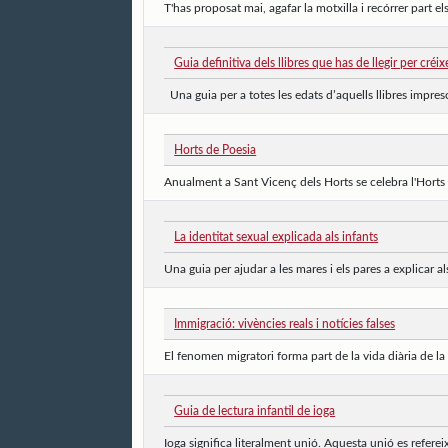
T'has proposat mai, agafar la motxilla i recórrer part els
Guia definitiva dels llibres que has de llegir per créix
Una guia per a totes les edats d’aquells llibres impresc
Horts de Poesia
Anualment a Sant Vicenç dels Horts se celebra l'Horts d
La identitat sexual explicada als infants
Una guia per ajudar a les mares i els pares a explicar als
Immigració: vivències reals i notícies falses
El fenomen migratori forma part de la vida diària de la n
Guia de lectura infantil de ioga
Ioga significa literalment unió. Aquesta unió es referei