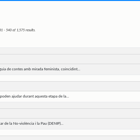
1 - 540 of 1,575 results.
ia de contes amb mirada feminista, coincidint...
 poden ajudar durant aquesta etapa de la...
r de la No-violència i la Pau (DENIP)...