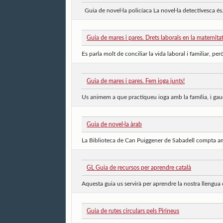
Guia de novel·la policíaca La novel·la detectivesca és.
Guia de mares i pares. Drets laborals en la maternitat
Es parla molt de conciliar la vida laboral i familiar, pe
Guia de mares i pares. Fem ioga junts!
Us animem a que practiqueu ioga amb la família, i gaudi
Guia de novel·la àrab
La Biblioteca de Can Puiggener de Sabadell compta amb
GL Guia de recursos per aprendre català
Aquesta guia us servirà per aprendre la nostra llengua 
Guia de rutes circulars pels Pirineus