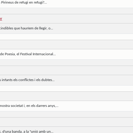
 Pirineus de refugi en refugi?...
er
indibles que hauríem de llegir, o...
e Poesia, el Festival Internacional...
 infants els conflictes i els dubtes...
ostra societat i, en els darrers anys,...
x, d'una banda, a la "unió amb un...