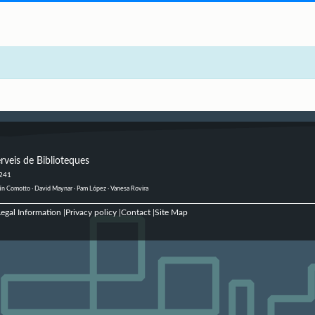
rveis de Biblioteques
 241
ustín Comotto · David Maynar · Pam López · Vanesa Rovira
egal Information
Privacy policy
Contact
Site Map
|
|
|