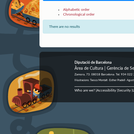
Alphabetic order
Chronological order
There are no results
Diputació de Barcelona
Àrea de Cultura | Gerència de Se
Zamora, 73. 08018 Barcelona. Tel. 934 022
Il·lustracions: Txesco Montalt · Esther Pradell · Ag
Who are we?
Accessibility
Security
L
|
|
|