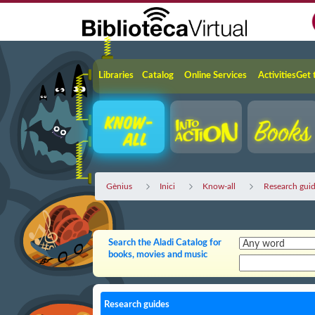
Skip to Main Content
Navigation
Libraries
Catalog
Online Services
Activities
Get 
Gènius
Inici
Know-all
Research gui
Search the Aladi Catalog for
books, movies and music
Research guides