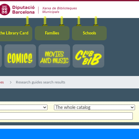
the Library Card
Famílies
Schools
des
Research guides search results