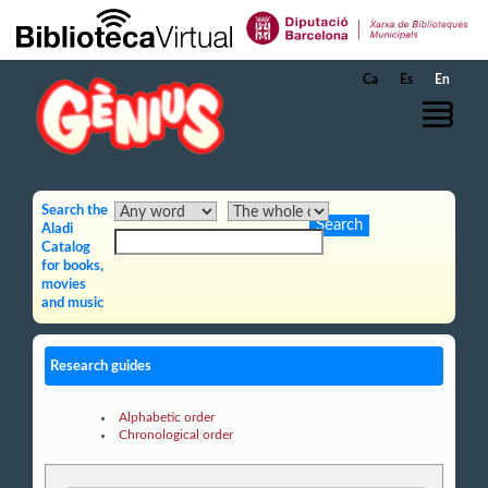
Skip to Main Content
Ca
Es
En
Search the
Aladi
Catalog
for books,
movies
and music
Research guides
Alphabetic order
Chronological order