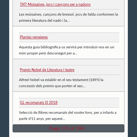
TAT! Moixaines, jocs i cançons per a nadons
Les moixaines, cançons de bressol, jocs de falda conformen la
primera literatura del nadó i la...
Plantes remeieres
Aquesta guia bibliogràfica us servirà per introduir-vos en un
món proper però desconegut per a...
Premis Nobel de Literatura i teatre
Alfred Nobel va establir en el seu testament (1895) la
concessió dels premis que porten el seu...
GL recomanats I3 2018
Selecció de llibres recomanats del nostre fons, per a infants a
partir d'11 anys, per aquest...
Page 171 of 394