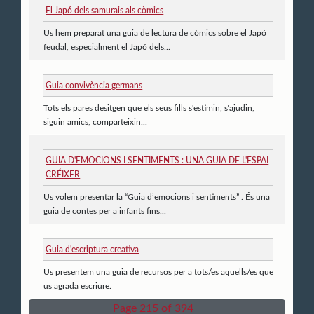
El Japó dels samurais als còmics
Us hem preparat una guia de lectura de còmics sobre el Japó
feudal, especialment el Japó dels...
Guia convivència germans
Tots els pares desitgen que els seus fills s'estimin, s'ajudin,
siguin amics, comparteixin...
GUIA D'EMOCIONS I SENTIMENTS : UNA GUIA DE L'ESPAI
CRÉIXER
Us volem presentar la “Guia d’emocions i sentiments” . És una
guia de contes per a infants fins...
Guia d'escriptura creativa
Us presentem una guia de recursos per a tots/es aquells/es que
us agrada escriure.
Page 215 of 394