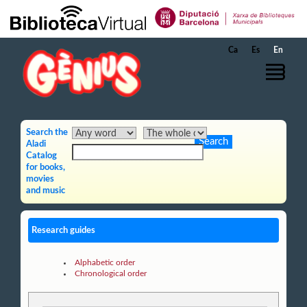
Skip to Main Content
Ca
Es
En
Search the
Aladi
Catalog
for books,
movies
and music
Research guides
Alphabetic order
Chronological order