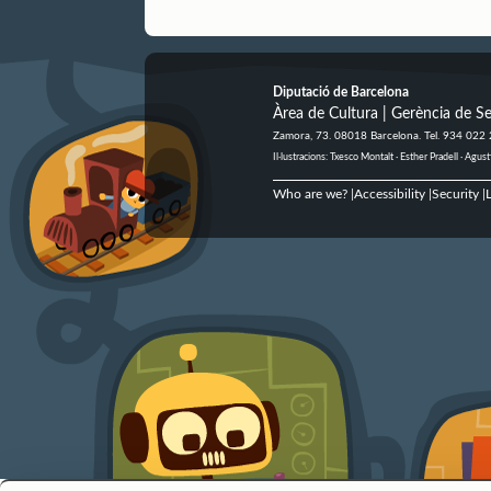
Diputació de Barcelona
Àrea de Cultura | Gerència de Se
Zamora, 73. 08018 Barcelona. Tel. 934 022
Il·lustracions: Txesco Montalt · Esther Pradell · Ag
Who are we?
Accessibility
Security
L
|
|
|