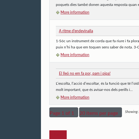
poquets dies també donen aquesta resposta quan el
More information
A ritme d'endevinalla
1-Sóc un instrument de corda que fa riure i fa plor
puix n’hi ha que em toquen sens saber de nota. 3-
More information
El lleó no em fa por, pam i pipa!
L’escolta, l’acció d’escoltar, és la funció que té 
molt important, que és avisar-nos dels perills i...
More information
Showing 5
Page 1 of 1
20 items per page
Back