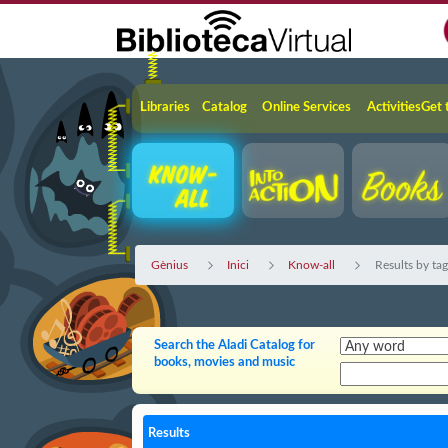
Skip to Main Content
Navigation
Libraries
Catalog
Online Services
Activities
Get 
Gènius
Inici
Know-all
Results by ta
Search the Aladi Catalog for
books, movies and music
Results