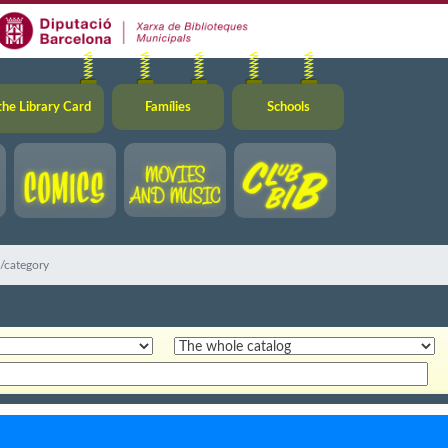
the Library Card
Famílies
Schools
g/category