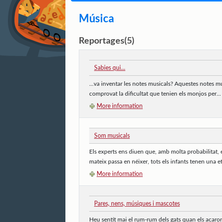
Música
Reportages(5)
Sabies qui...
...va inventar les notes musicals? Aquestes notes m
comprovat la dificultat que tenien els monjos per...
More information
Som musicals
Els experts ens diuen que, amb molta probabilitat, 
mateix passa en néixer, tots els infants tenen una et
More information
Pares, nens, músiques i mascotes
Heu sentit mai el rum-rum dels gats quan els acaron