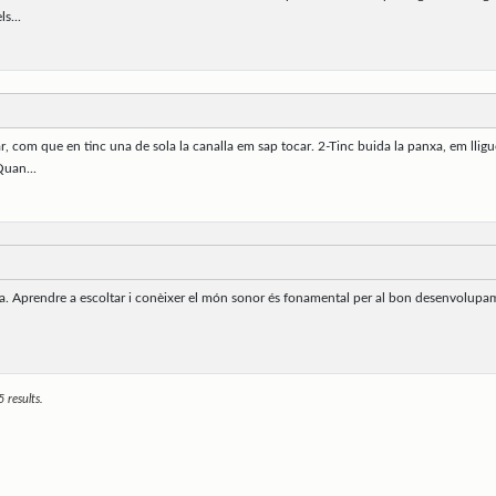
s...
ar, com que en tinc una de sola la canalla em sap tocar. 2-Tinc buida la panxa, em llig
Quan...
l’oïda. Aprendre a escoltar i conèixer el món sonor és fonamental per al bon desenvolup
 results.