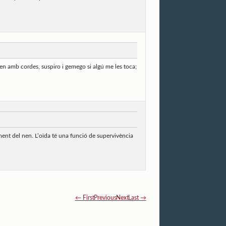
uen amb cordes, suspiro i gemego si algú me les toca;
ament del nen. L’oïda té una funció de supervivència
← First
Previous
Next
Last →