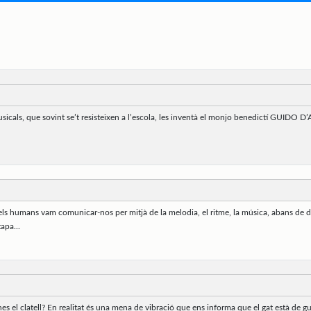
usicals, que sovint se’t resisteixen a l’escola, les inventà el monjo benedictí GUIDO 
els humans vam comunicar-nos per mitjà de la melodia, el ritme, la música, abans de d
apa...
es el clatell? En realitat és una mena de vibració que ens informa que el gat està de 