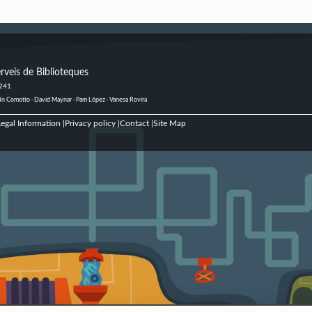
rveis de Biblioteques
 241
ustín Comotto · David Maynar · Pam López · Vanesa Rovira
egal Information
Privacy policy
Contact
Site Map
|
|
|