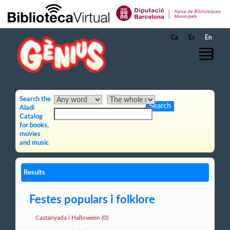
Skip to Main Content
Ca
Es
En
Search the
Aladi
Catalog
for books,
movies
and music
Results
Festes populars i folklore
Castanyada i Halloween (0)