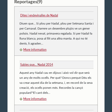
Reportages(9)
Dites i endevinalles de Nadal
Diuen que... Si plou per Nadal, plou per Setmana Santa i
per Carnaval. Darrere un desembre plujós ve un gener
polsós. Nadal nevat, primavera regalada. Si per Nadal fa
lluna blanca, posa al llit una altra manta. A qui no té
dents, li agraden...
More information
Sabies que... Nadal 2014
Aquest any Nadal cau en dijous i això vol dir que serà
un any de molts ocells. Per què? Doncs perquè Déu els
va crear aquest dia de la setmana, i, en record de la seva
creació, els ocells ponen més. Recordes la cançó
populard'"El cant dels...
More information