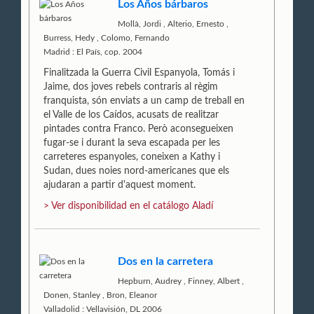
Los Años bárbaros
Mollà, Jordi
,
Alterio, Ernesto
,
Burress, Hedy
,
Colomo, Fernando
Madrid : El País, cop. 2004
Finalitzada la Guerra Civil Espanyola, Tomás i
Jaime, dos joves rebels contraris al règim
franquista, són enviats a un camp de treball en
el Valle de los Caídos, acusats de realitzar
pintades contra Franco. Però aconsegueixen
fugar-se i durant la seva escapada per les
carreteres espanyoles, coneixen a Kathy i
Sudan, dues noies nord-americanes que els
ajudaran a partir d'aquest moment.
> Ver disponibilidad en el catálogo Aladí
Dos en la carretera
Hepburn, Audrey
,
Finney, Albert
,
Donen, Stanley
,
Bron, Eleanor
Valladolid : Vellavisión, DL 2006