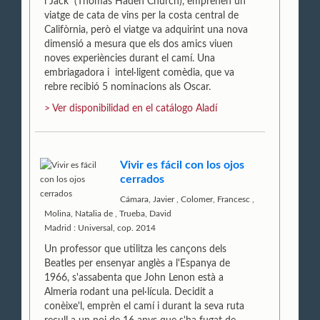
i Jack (Thomas Haden Church), emprenen un
viatge de cata de vins per la costa central de
Califòrnia, però el viatge va adquirint una nova
dimensió a mesura que els dos amics viuen
noves experiències durant el camí. Una
embriagadora i intel·ligent comèdia, que va
rebre recibió 5 nominacions als Oscar.
> Ver disponibilidad en el catálogo Aladí
Vivir es fácil con los ojos
cerrados
Cámara, Javier
,
Colomer, Francesc
,
Molina, Natalia de
,
Trueba, David
Madrid : Universal, cop. 2014
Un professor que utilitza les cançons dels
Beatles per ensenyar anglès a l'Espanya de
1966, s'assabenta que John Lenon està a
Almeria rodant una pel·lícula. Decidit a
conèixe'l, emprèn el camí i durant la seva ruta