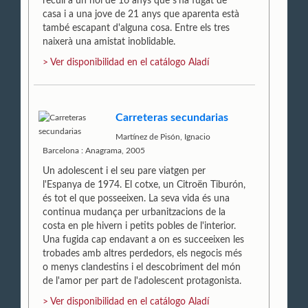
recull a un noi de 16 anys que s'ha fugat de
casa i a una jove de 21 anys que aparenta està
també escapant d'alguna cosa. Entre els tres
naixerà una amistat inoblidable.
> Ver disponibilidad en el catálogo Aladí
Carreteras secundarias
Martínez de Pisón, Ignacio
Barcelona : Anagrama, 2005
Un adolescent i el seu pare viatgen per
l'Espanya de 1974. El cotxe, un Citroën Tiburón,
és tot el que posseeixen. La seva vida és una
continua mudança per urbanitzacions de la
costa en ple hivern i petits pobles de l'interior.
Una fugida cap endavant a on es succeeixen les
trobades amb altres perdedors, els negocis més
o menys clandestins i el descobriment del món
de l'amor per part de l'adolescent protagonista.
> Ver disponibilidad en el catálogo Aladí