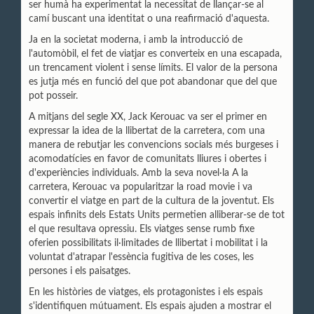
ser humà ha experimentat la necessitat de llançar-se al
camí buscant una identitat o una reafirmació d'aquesta.
Ja en la societat moderna, i amb la introducció de
l'automòbil, el fet de viatjar es converteix en una escapada,
un trencament violent i sense límits. El valor de la persona
es jutja més en funció del que pot abandonar que del que
pot posseir.
A mitjans del segle XX, Jack Kerouac va ser el primer en
expressar la idea de
la llibertat de la carretera, com una
manera de rebutjar les convencions socials més burgeses i
acomodatícies en favor de comunitats lliures i obertes i
d'experiències individuals. Amb la seva novel·la A la
carretera, Kerouac va popularitzar la road movie i va
convertir el viatge en part de la cultura de la joventut. Els
espais infinits dels Estats Units permetien alliberar-se de tot
el que resultava opressiu. Els viatges sense rumb fixe
oferien possibilitats il·limitades de llibertat i mobilitat i la
voluntat d'atrapar l'essència fugitiva de les coses, les
persones i els paisatges.
En les històries de viatges, els protagonistes i els espais
s'identifiquen mútuament. Els espais ajuden a mostrar el