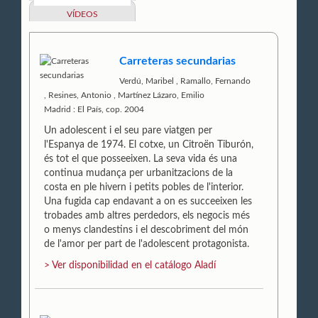
VÍDEOS
Carreteras secundarias
Verdú, Maribel
,
Ramallo, Fernando
,
Resines, Antonio
,
Martínez Lázaro, Emilio
Madrid : El País, cop. 2004
Un adolescent i el seu pare viatgen per
l'Espanya de 1974. El cotxe, un Citroën Tiburón,
és tot el que posseeixen. La seva vida és una
continua mudança per urbanitzacions de la
costa en ple hivern i petits pobles de l'interior.
Una fugida cap endavant a on es succeeixen les
trobades amb altres perdedors, els negocis més
o menys clandestins i el descobriment del món
de l'amor per part de l'adolescent protagonista.
> Ver disponibilidad en el catálogo Aladí