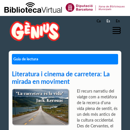
Saltar al contenido principal
Ca
Es
En
Guía de lectura
Literatura i cinema de carretera: La
mirada en moviment
El recurs narratiu del
viatge com a metàfora
de la recerca d'una
vida plena de sentit, és
un dels més antics de
la cultura occidental.
Des de Cervantes, el