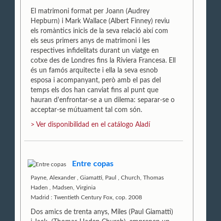
El matrimoni format per Joann (Audrey
Hepburn) i Mark Wallace (Albert Finney) reviu
els romàntics inicis de la seva relació així com
els seus primers anys de matrimoni i les
respectives infidelitats durant un viatge en
cotxe des de Londres fins la Riviera Francesa. Ell
és un famós arquitecte i ella la seva esnob
esposa i acompanyant, però amb el pas del
temps els dos han canviat fins al punt que
hauran d'enfrontar-se a un dilema: separar-se o
acceptar-se mútuament tal com són.
> Ver disponibilidad en el catálogo Aladí
Entre copas
Payne, Alexander
,
Giamatti, Paul
,
Church, Thomas
Haden
,
Madsen, Virginia
Madrid : Twentieth Century Fox, cop. 2008
Dos amics de trenta anys, Miles (Paul Giamatti)