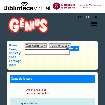
Saltar al contenido principal
Ca
Es
En
Busca
libros,
música y
cine al
Catálogo
Aladí
Guías de lectura
Orden alfabético
Orden cronológico
No hay resultados