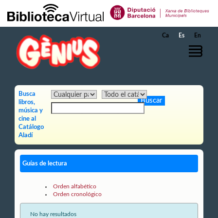
Saltar al contenido principal
Ca
Es
En
Busca
libros,
música y
cine al
Catálogo
Aladí
Guías de lectura
Orden alfabético
Orden cronológico
No hay resultados