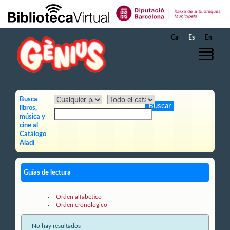
Saltar al contenido principal
Ca
Es
En
Busca
libros,
música y
cine al
Catálogo
Aladí
Guías de lectura
Orden alfabético
Orden cronológico
No hay resultados