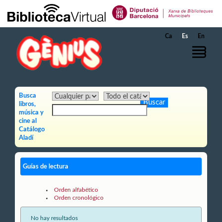
Saltar al contenido principal
Ca
Es
En
Busca
libros,
música y
cine al
Catálogo
Aladí
Guías de lectura
Orden alfabético
Orden cronológico
No hay resultados