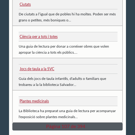
Ciutats
De ciutats a l’igual que de pobles hi ha moltes. Poden ser més
grans o petites, més boniques o...
Ciència per a tots i totes
Una guia de lectura per donar a conèixer obres que volen
apropar la ciència a tots els públics....
Jocs de taula a la SVC
Guia dels jocs de taula infantils, d'adults o familiars que
trobareu a la la biblioteca Salvador...
Plantes medicinals
La Biblioteca ha preparat una guia de lectura per acompanyar
l'exposició sobre plantes medicinals...
Página 107 de 394