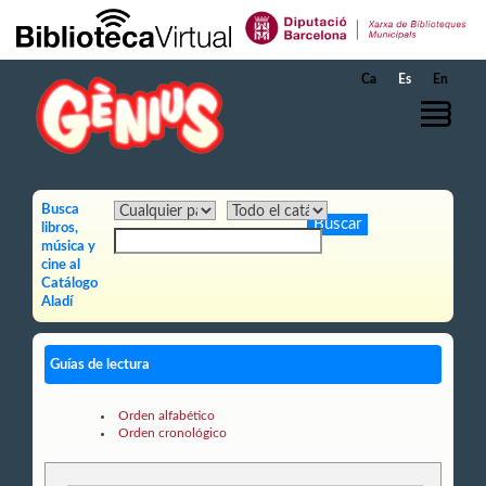
Saltar al contenido principal
Ca
Es
En
Busca
libros,
música y
cine al
Catálogo
Aladí
Guías de lectura
Orden alfabético
Orden cronológico