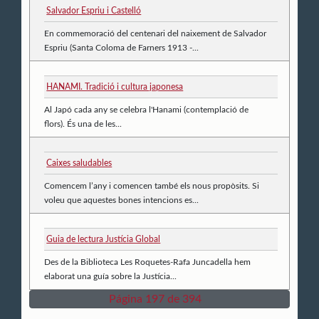
Salvador Espriu i Castelló
En commemoració del centenari del naixement de Salvador
Espriu (Santa Coloma de Farners 1913 -...
HANAMI. Tradició i cultura japonesa
Al Japó cada any se celebra l'Hanami (contemplació de
flors). És una de les...
Caixes saludables
Comencem l’any i comencen també els nous propòsits. Si
voleu que aquestes bones intencions es...
Guia de lectura Justícia Global
Des de la Biblioteca Les Roquetes-Rafa Juncadella hem
elaborat una guía sobre la Justícia...
Página 197 de 394