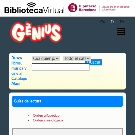
Saltar al contenido principal
Ca
Es
En
Busca
libros,
música y
cine al
Catálogo
Aladí
Guías de lectura
Orden alfabético
Orden cronológico