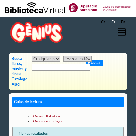
Saltar al contenido principal
Ca
Es
En
Busca
libros,
música y
cine al
Catálogo
Aladí
Guías de lectura
Orden alfabético
Orden cronológico
No hay resultados