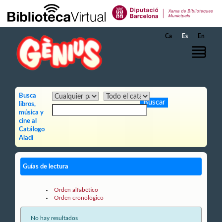
Saltar al contenido principal
Ca
Es
En
Busca
libros,
música y
cine al
Catálogo
Aladí
Guías de lectura
Orden alfabético
Orden cronológico
No hay resultados