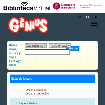
Saltar al contenido principal
Ca
Es
En
Busca
libros,
música y
cine al
Catálogo
Aladí
Guías de lectura
Orden alfabético
Orden cronológico
No hay resultados