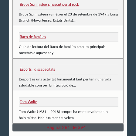
Bruce Springsteen, nascut per al rock
Bruce Springsteen va néixer el 23 de setembre de 1949 a Long
Branch (Nova Jersey, Estats Units),...
Racó de famílies
Guia de lectura del Racó de familíes amb les principals
novetats d'aquest any
Esports i discapacitats
L'esport és una activitat fonamental tant per tenir una vida
saludable com per la integració de...
Tom Wolfe
Tom Wolfe (1931 – 2018) sempre ha estat envoltat d’un
halo místic. Habitualment el vèiem...
Página 281 de 394