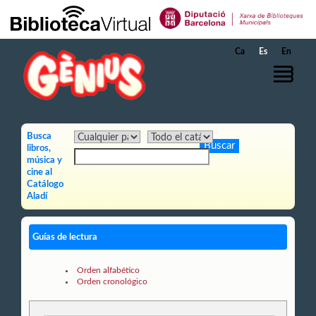
Saltar al contenido principal
Ca
Es
En
Busca
libros,
música y
cine al
Catálogo
Aladí
Guías de lectura
Orden alfabético
Orden cronológico