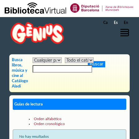
Saltar al contenido principal
Ca
Es
En
Busca
libros,
música y
cine al
Catálogo
Aladí
Guías de lectura
Orden alfabético
Orden cronológico
No hay resultados