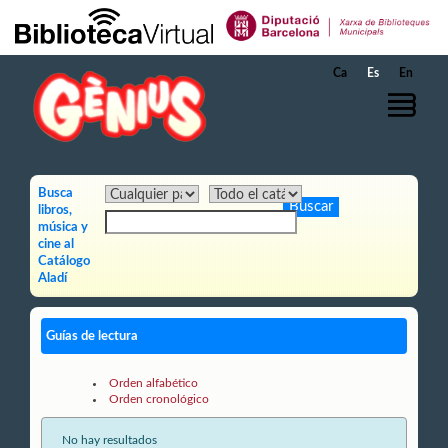
Saltar al contenido principal
Ca
Es
En
Busca
libros,
música y
cine al
Catálogo
Aladí
Guías de lectura
Orden alfabético
Orden cronológico
No hay resultados