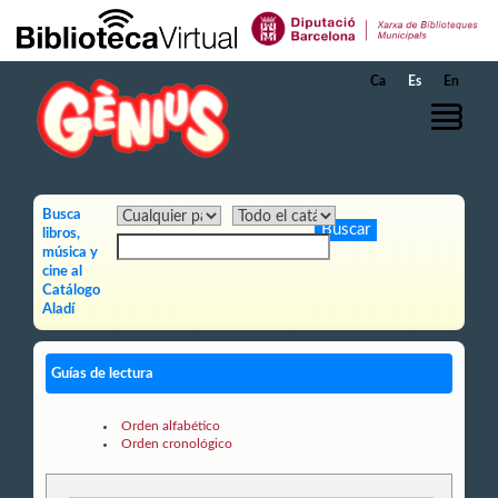
Saltar al contenido principal
Ca
Es
En
Busca
libros,
música y
cine al
Catálogo
Aladí
Guías de lectura
Orden alfabético
Orden cronológico