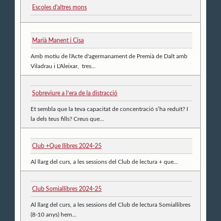
Escoles d'altres mons
Marià Manent i Cisa
Amb motiu de l'Acte d'agermanament de Premià de Dalt amb
Viladrau i L'Aleixar, tres...
Sobreviure a l’era de la distracció
Et sembla que la teva capacitat de concentració s’ha reduït? I
la dels teus fills? Creus que...
Club +Que llibres 2024-25
Al llarg del curs, a les sessions del Club de lectura + que...
Club Somiallibres 2024-25
Al llarg del curs, a les sessions del Club de lectura Somiallibres
(8-10 anys) hem...