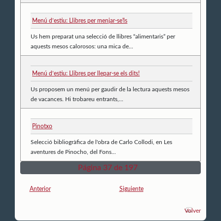
Menú d’estiu: Llibres per menjar-se'ls
Us hem preparat una selecció de llibres “alimentaris” per
aquests mesos calorosos: una mica de...
Menú d’estiu: Llibres per llepar-se els dits!
Us proposem un menú per gaudir de la lectura aquests mesos
de vacances. Hi trobareu entrants,...
Pinotxo
Selecció bibliogràfica de l'obra de Carlo Collodi, en Les
aventures de Pinocho, del Fons...
Página 37 de 197
Anterior
Siguiente
Volver