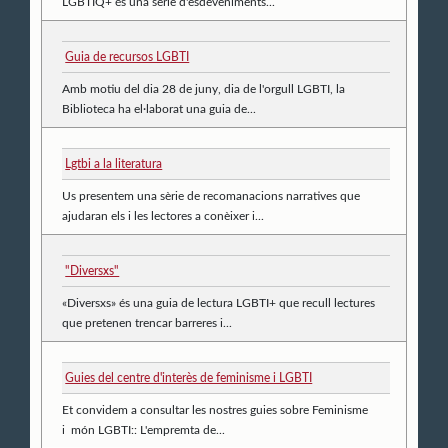
LGBTIQ+ és una sèrie d'esdeveniments...
Guia de recursos LGBTI
Amb motiu del dia 28 de juny, dia de l'orgull LGBTI, la
Biblioteca ha el·laborat una guia de...
Lgtbi a la literatura
Us presentem una sèrie de recomanacions narratives que
ajudaran els i les lectores a conèixer i...
"Diversxs"
«Diversxs» és una guia de lectura LGBTI+ que recull lectures
que pretenen trencar barreres i...
Guies del centre d'interès de feminisme i LGBTI
Et convidem a consultar les nostres guies sobre Feminisme
i món LGBTI:: L'empremta de...