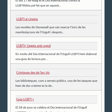
El dia 17 de maig és el Dia Internacional contra la
LGBTIfòbia pel fet que en aquest...
LGBTI al cinema
Les revoltes de Stonewall que van marcar l’inici de les
manifestacions de l’Orgull i després...
LGBTI+ Llegeix amb orgull
En motiu del Dia Internacional de l'Orgull LGBTI hem elaborat
una guia de lectura per...
Cròniques des de l'arc iris
Les biblioteques, com a serveis públics, una de les tasques que
hem de dur a terme és la de...
Guia LGBTI +
El 28 de juny se celebra el Dia Internacional de l'Orgull