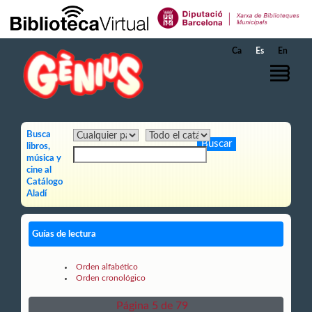
Saltar al contenido principal
Ca
Es
En
Busca
libros,
música y
cine al
Catálogo
Aladí
Guías de lectura
Orden alfabético
Orden cronológico
Página 5 de 79