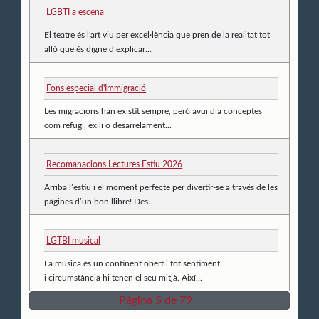
LGBTI a escena
El teatre és l'art viu per excel·lència que pren de la realitat tot
allò que és digne d’explicar...
Fons especial d'Immigració
Les migracions han existit sempre, però avui dia conceptes
com refugi, exili o desarrelament...
Recomanacions Lectures Estiu 2026
Arriba l’estiu i el moment perfecte per divertir-se a través de les
pàgines d’un bon llibre! Des...
LGTBI musical
La música és un continent obert i tot sentiment
i circumstància hi tenen el seu mitjà. Així...
Página 5 de 79