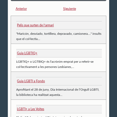
Anterior
Siguiente
Pelis que surten de l’armari
"Maricón, desviado, tortillera, depravado, camionera...." insults
que el col·lectiu...
Guia LGBTIQ+
LGBTIQ+ o LGTBIQ+ és l'acrònim emprat per a referir-se
col·lectivament a les persones Lesbianes,...
Guia LGBTI a Fondo
Aprofitant el 28 de juny, Dia Internacional de l’Orgull LGBTI,
la biblioteca ha realitzat aquesta...
LGBTI+ a Les Voltes