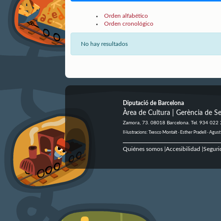
Orden alfabético
Orden cronológico
No hay resultados
Diputació de Barcelona
Àrea de Cultura | Gerència de Se
Zamora, 73. 08018 Barcelona. Tel. 934 022
Il·lustracions: Txesco Montalt · Esther Pradell · Ag
Quiénes somos
Accesibilidad
Seguri
|
|