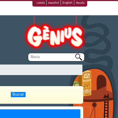
català
español
English
Ayuda