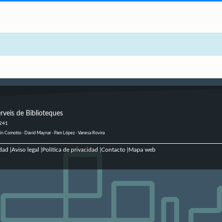
rveis de Biblioteques
 241
ustín Comotto · David Maynar · Pam López · Vanesa Rovira
dad
Aviso legal
Política de privacidad
Contacto
Mapa web
|
|
|
|