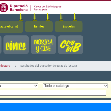
azte el carné
Famílies
Escuelas
 lectura
Resultados del buscador de guías de lectura