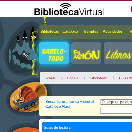
Saltar al contenido principal
Navegación
Bibliotecas
Catálogo
Trámites
Actividades
H
Gènius
Gènius
Sabelotodo
Guías de
Busca libros, música y cine al
Catálogo Aladí
Guías de lectura