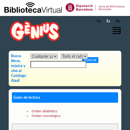
Saltar al contenido principal
Ca
Es
En
Busca
libros,
música y
cine al
Catálogo
Aladí
Guías de lectura
Orden alfabético
Orden cronológico