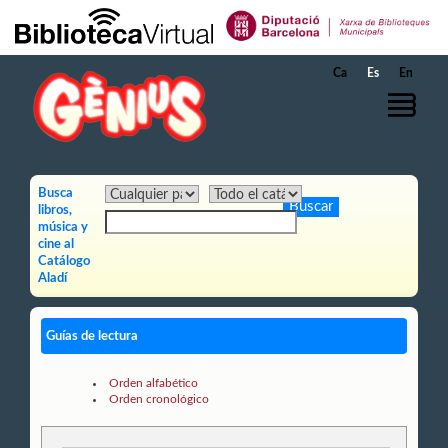
Saltar al contenido principal
Ca
Es
En
Busca
libros,
música y
cine al
Catálogo
Aladí
Guías de lectura
Orden alfabético
Orden cronológico