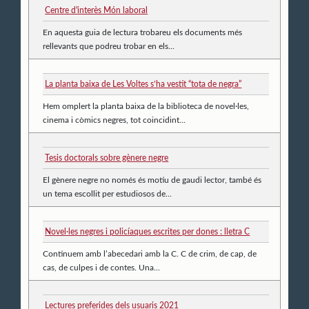
Centre d'interès Món laboral
En aquesta guia de lectura trobareu els documents més
rellevants que podreu trobar en els...
La planta baixa de Les Voltes s’ha vestit “tota de negra”
Hem omplert la planta baixa de la biblioteca de novel·les,
cinema i còmics negres, tot coincidint...
Tesis doctorals sobre gènere negre
El gènere negre no només és motiu de gaudi lector, també és
un tema escollit per estudiosos de...
Novel·les negres i policíaques escrites per dones : lletra C
Continuem amb l’abecedari amb la C. C de crim, de cap, de
cas, de culpes i de contes. Una...
Lectures preferides dels usuaris 2021