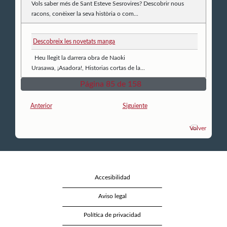
Vols saber més de Sant Esteve Sesrovires? Descobrir nous
racons, conèixer la seva història o com...
Descobreix les novetats manga
Heu llegit la darrera obra de Naoki
Urasawa, ¡Asadora!, Historias cortas de la...
Página 85 de 158
Anterior
Siguiente
Volver
Accesibilidad
Aviso legal
Política de privacidad