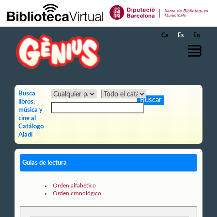
Saltar al contenido principal
Ca
Es
En
Busca
libros,
música y
cine al
Catálogo
Aladí
Guías de lectura
Orden alfabético
Orden cronológico