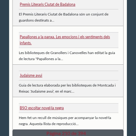
Premis Literaris Ciutat de Badalona
El Premis Literaris Ciutat de Badalona són un conjunt de
guardons destinats a...
Papallones a la panxa. Les emocions i els sentiments dels
infants.
Les biblioteques de Granollers i Canovelles han editat la guia
de lectura "Papallones a la...
Judaisme avui
Guia de lectura elaborada per les biblioteques de Montcada i
Reixac 'Judaisme avui', en el marc...
BSO escoltar novel·la negra
Hem fet un recull de músiques per acompanyar la novel·la
negra. Aquesta llista de reproducció...
Página 210 de 394