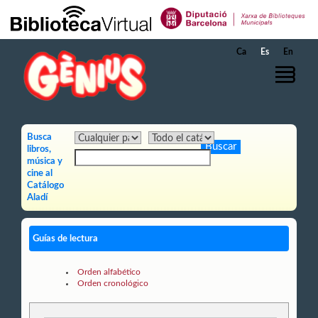
Saltar al contenido principal
Ca
Es
En
Busca
libros,
música y
cine al
Catálogo
Aladí
Guías de lectura
Orden alfabético
Orden cronológico