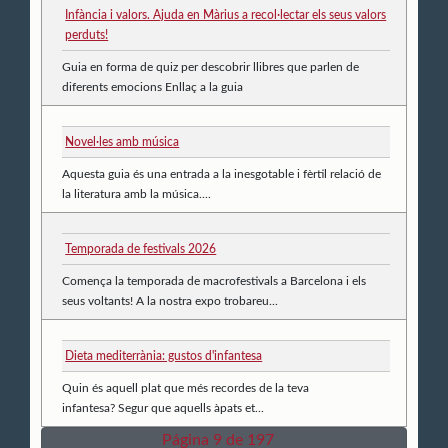
Infància i valors. Ajuda en Màrius a recol·lectar els seus valors
perduts!
Guia en forma de quiz per descobrir llibres que parlen de
diferents emocions Enllaç a la guia
Novel·les amb música
Aquesta guia és una entrada a la inesgotable i fèrtil relació de
la literatura amb la música....
Temporada de festivals 2026
Comença la temporada de macrofestivals a Barcelona i els
seus voltants! A la nostra expo trobareu...
Dieta mediterrània: gustos d'infantesa
Quin és aquell plat que més recordes de la teva
infantesa? Segur que aquells àpats et...
Página 9 de 197