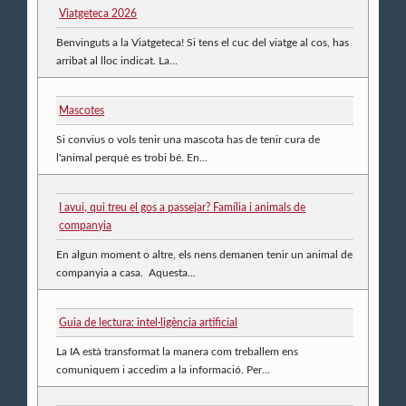
Viatgeteca 2026
Benvinguts a la Viatgeteca! Si tens el cuc del viatge al cos, has
arribat al lloc indicat. La...
Mascotes
Si convius o vols tenir una mascota has de tenir cura de
l'animal perquè es trobi bé. En...
I avui, qui treu el gos a passejar? Família i animals de
companyia
En algun moment o altre, els nens demanen tenir un animal de
companyia a casa. Aquesta...
Guia de lectura: intel·ligència artificial
La IA està transformat la manera com treballem ens
comuniquem i accedim a la informació. Per...