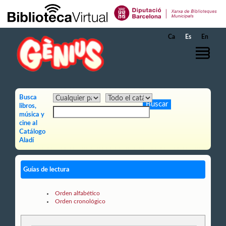
Saltar al contenido principal
Ca
Es
En
Busca
libros,
música y
cine al
Catálogo
Aladí
Guías de lectura
Orden alfabético
Orden cronológico