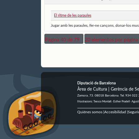
El ritme de les paraules
Jugar amb les paraules, fer-ne cançons, donar-los musica
Página 40 de 79
20 elementos por página
Diputació de Barcelona
Àrea de Cultura | Gerència de Se
Zamora, 73. 08018 Barcelona. Tel. 934 022
Il·lustracions: Txesco Montalt · Esther Pradell · Ag
Quiénes somos
Accesibilidad
Seguri
|
|