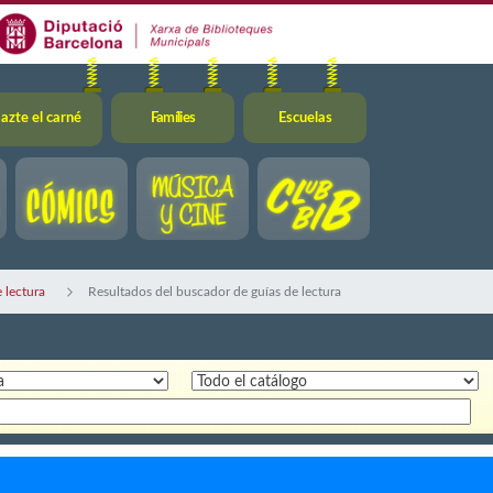
azte el carné
Famílies
Escuelas
 lectura
Resultados del buscador de guías de lectura