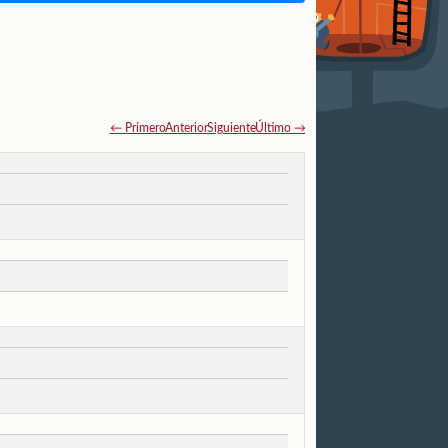
← Primero
Anterior
Siguiente
Último →