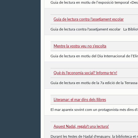
Guia de lectura en motiu de l’exposició temporal «Desp
Guia de lectura contra l'assetjament escolar
Guia de lectura contra l'assetjament escolar La Bibliot
Mentre la vostra veu no s'escolta
Guia de lectura en motiu del Dia Internacional de l’Eli
Què és l'economia social? Informa-te’n!
Guia de lectura en motiu de la 7a edició de la Terrassa 
Literamar: el mar dins dels llibres
El mar apareix sovint com un protagonista més dins d'al
Aquest Nadal, regala't una lectura!
Durant les festes de Nadal d'enguany, la biblioteca et 