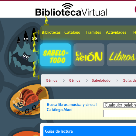
Saltar al contenido principal
Navegación
Bibliotecas
Catálogo
Trámites
Actividades
H
Gènius
Gènius
Sabelotodo
Guías de
Busca libros, música y cine al
Catálogo Aladí
Guías de lectura