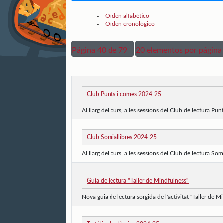
Orden alfabético
Orden cronológico
Página 40 de 79
20 elementos por página
Club Punts i comes 2024-25
Al llarg del curs, a les sessions del Club de lectura Pu
Club Somiallibres 2024-25
Al llarg del curs, a les sessions del Club de lectura Som
Guia de lectura "Taller de Mindfulness"
Nova guia de lectura sorgida de l'activitat "Taller de M