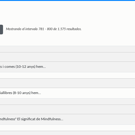
Mostrando el intervalo 781 - 800 de 1.575 resultados.
nts i comes (10-12 anys) hem...
iallibres (8-10 anys) hem...
indfulness" El significat de Mindfulness...