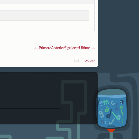
← Primero
Anterior
Siguiente
Último →
Volver