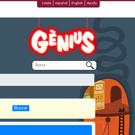
català
español
English
Ayuda