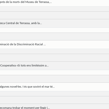
rés de la mort» del Museu de Terrassa,...
eca Central de Terrassa, amb la...
minació de la Discriminació Racial ...
Cooperativa «Si tots ens limitéssim a...
gunes novel·les. I és que sovint el mar té...
recomana trobar el moment per llegir i...