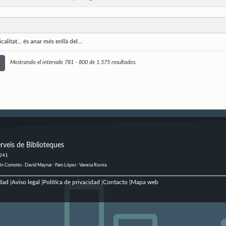
litat... és anar més enllà del...
Mostrando el intervalo 781 - 800 de 1.575 resultados.
rveis de Biblioteques
 241
ustín Comotto · David Maynar · Pam López · Vanesa Rovira
dad
Aviso legal
Política de privacidad
Contacto
Mapa web
|
|
|
|