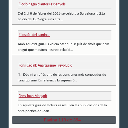
Ficció negra d'autors espanyols
Del 2 al 8 de febrer del 2026 se celebra a Barcelona la 21a
edició del BCNegra, una cita...
Filosofia del caminar
Amb aquesta guía us volem oferir un seguit de títols que hem
cregut que mostren l’estreta relació...
Fons Cedall: Anarquisme i revolució
"Ni Déu ni amo" és una de les consignes més conegudes de
l'anarquisme. Es refereix a la supressió...
Fons Joan Margarit
En aquesta guia de lectura es recullen les publicacions de la
obra poètica de Joan...
Página 118 de 394