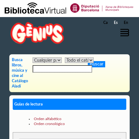
Saltar al contenido principal
Ca
Es
En
Busca
libros,
música y
cine al
Catálogo
Aladí
Guías de lectura
Orden alfabético
Orden cronológico