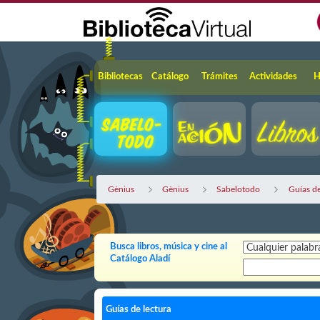
Saltar al contenido principal
Navegación
Bibliotecas
Catálogo
Trámites
Actividades
H
Gènius
Gènius
Sabelotodo
Guías de
Busca libros, música y cine al
Catálogo Aladí
Guías de lectura