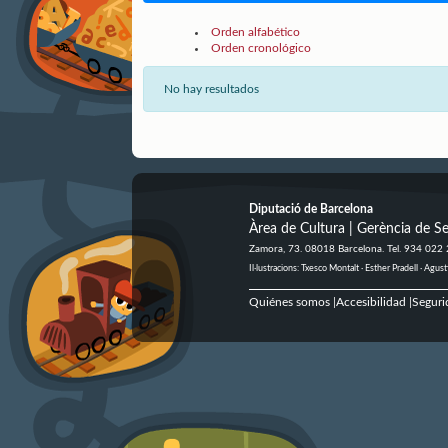
Orden alfabético
Orden cronológico
No hay resultados
Diputació de Barcelona
Àrea de Cultura | Gerència de Se
Zamora, 73. 08018 Barcelona. Tel. 934 022
Il·lustracions: Txesco Montalt · Esther Pradell · Ag
Quiénes somos
Accesibilidad
Seguri
|
|