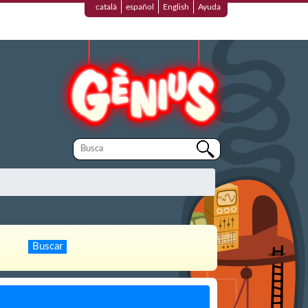
català
español
English
Ayuda