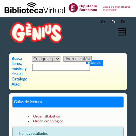
Saltar al contenido principal
Ca
Es
En
Busca
libros,
música y
cine al
Catálogo
Aladí
Guías de lectura
Orden alfabético
Orden cronológico
No hay resultados