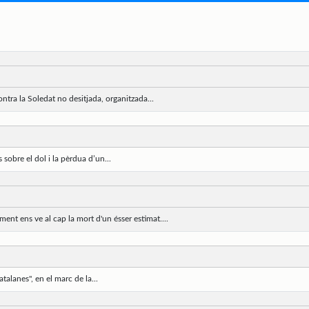
ntra la Soledat no desitjada, organitzada...
 sobre el dol i la pèrdua d’un...
t ens ve al cap la mort d'un ésser estimat....
catalanes", en el marc de la...