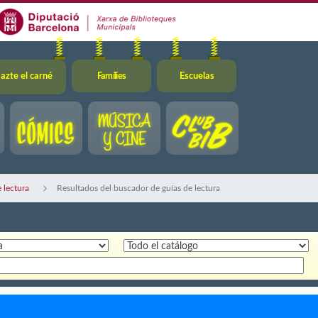
azte el carné
Famílies
Escuelas
 lectura
Resultados del buscador de guías de lectura