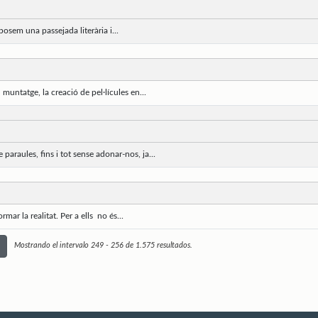
sem una passejada literària i...
muntatge, la creació de pel·lícules en...
paraules, fins i tot sense adonar-nos, ja...
ar la realitat. Per a ells no és...
Mostrando el intervalo 249 - 256 de 1.575 resultados.