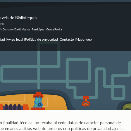
rveis de Biblioteques
 241
ustín Comotto · David Maynar · Pam López · Vanesa Rovira
dad
Aviso legal
Política de privacidad
Contacto
Mapa web
|
|
|
|
n finalidad técnica, no recaba ni cede datos de carácter personal de
e enlaces a sitios web de terceros con políticas de privacidad ajenas