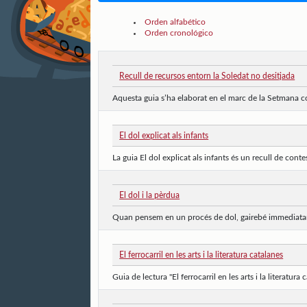
Orden alfabético
Orden cronológico
Recull de recursos entorn la Soledat no desitjada
Aquesta guia s’ha elaborat en el marc de la Setmana co
El dol explicat als infants
La guia El dol explicat als infants és un recull de contes
El dol i la pèrdua
Quan pensem en un procés de dol, gairebé immediatamen
El ferrocarril en les arts i la literatura catalanes
Guia de lectura "El ferrocarril en les arts i la literatura 