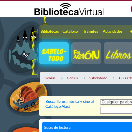
Saltar al contenido principal
Navegación
Bibliotecas
Catálogo
Trámites
Actividades
H
Gènius
Gènius
Sabelotodo
Guías de
Busca libros, música y cine al
Catálogo Aladí
Guías de lectura