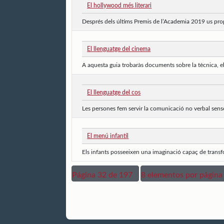
El hollywood més literari
Després dels últims Premis de l’Academia 2019 us propo
El llenguatge del cinema
A aquesta guia trobaràs documents sobre la tècnica, el 
El llenguatge del cos
Les persones fem servir la comunicació no verbal sense 
El menú infantil
Els infants posseeixen una imaginació capaç de transform
Página 32 de 197
8 elementos por página