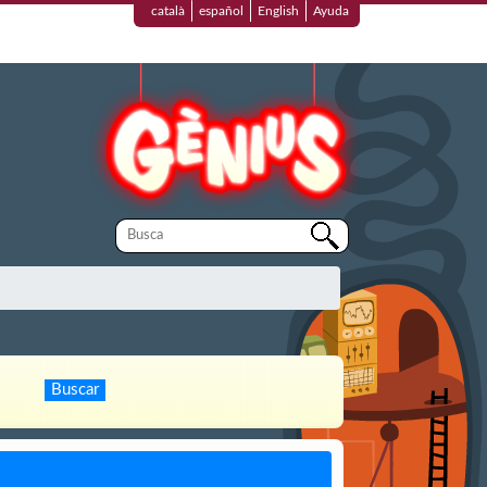
català
español
English
Ayuda