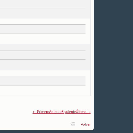
← Primero
Anterior
Siguiente
Último →
Volver