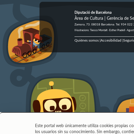
Diputació de Barcelona
Àrea de Cultura | Gerència de Se
Zamora, 73. 08018 Barcelona. Tel. 934 022
Il·lustracions: Txesco Montalt · Esther Pradell · Ag
Quiénes somos
Accesibilidad
Seguri
|
|
Este portal web únicamente utiliza cookies propias co
los usuarios sin su conocimiento. Sin embargo, contien