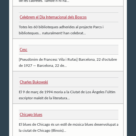
de les cabretes. També n’hi ha...
Celebrem el Dia Internacional dels Boscos
Totes les 60 biblioteques adherides al projecte Parcs i
biblioteques... naturalment! han celebrat...
Cesc
[Pseudònim de Francesc Vila i Rufas] Barcelona, 22 d'octubre
de 1927 — Barcelona, 22 de...
Charles Bukowski
El 9 de març de 1994 moria a la Ciutat de Los Ángeles l’últim
escriptor maleït de la literatura...
Chicago blues
El blues de Chicago és un estil de música blues desenvolupat a
la ciutat de Chicago (Illinois)...