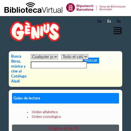
Saltar al contenido principal
Ca
Es
En
Busca
libros,
música y
cine al
Catálogo
Aladí
Guías de lectura
Orden alfabético
Orden cronológico
Página 6 de 79