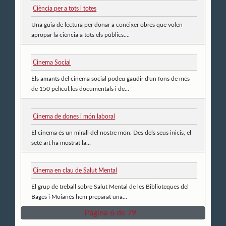
Ciència per a tots i totes
Una guia de lectura per donar a conèixer obres que volen
apropar la ciència a tots els públics....
Cinema Social
Els amants del cinema social podeu gaudir d'un fons de més
de 150 películ.les documentals i de...
Cinema de dones i món laboral
El cinema és un mirall del nostre món. Des dels seus inicis, el
setè art ha mostrat la...
Cinema en clau de Salut Mental
El grup de treball sobre Salut Mental de les Biblioteques del
Bages i Moianès hem preparat una...
Página 6 de 79