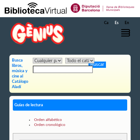
Saltar al contenido principal
Ca
Es
En
Busca
libros,
música y
cine al
Catálogo
Aladí
Guías de lectura
Orden alfabético
Orden cronológico