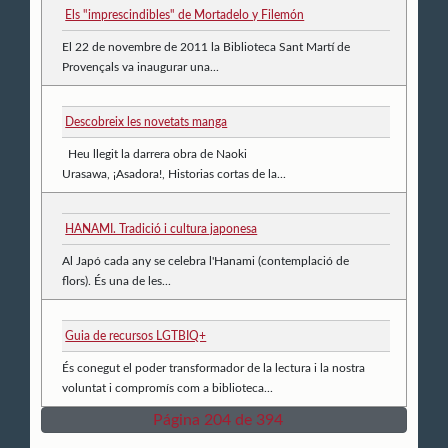
Els "imprescindibles" de Mortadelo y Filemón
El 22 de novembre de 2011 la Biblioteca Sant Martí de
Provençals va inaugurar una...
Descobreix les novetats manga
Heu llegit la darrera obra de Naoki
Urasawa, ¡Asadora!, Historias cortas de la...
HANAMI. Tradició i cultura japonesa
Al Japó cada any se celebra l'Hanami (contemplació de
flors). És una de les...
Guia de recursos LGTBIQ+
És conegut el poder transformador de la lectura i la nostra
voluntat i compromís com a biblioteca...
Página 204 de 394