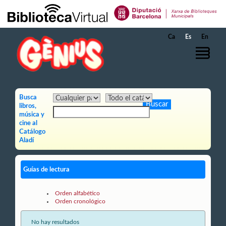
Saltar al contenido principal
Ca
Es
En
Busca
libros,
música y
cine al
Catálogo
Aladí
Guías de lectura
Orden alfabético
Orden cronológico
No hay resultados