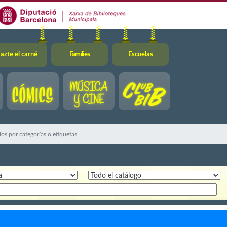
azte el carné
Famílies
Escuelas
os por categorías o etiquetas