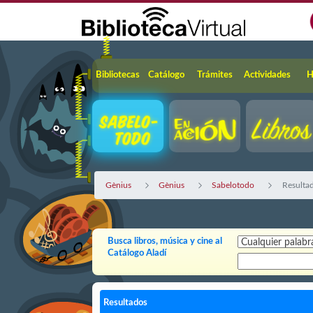
Saltar al contenido principal
Navegación
Bibliotecas
Catálogo
Trámites
Actividades
H
Gènius
Gènius
Sabelotodo
Resultad
Busca libros, música y cine al
Catálogo Aladí
Resultados