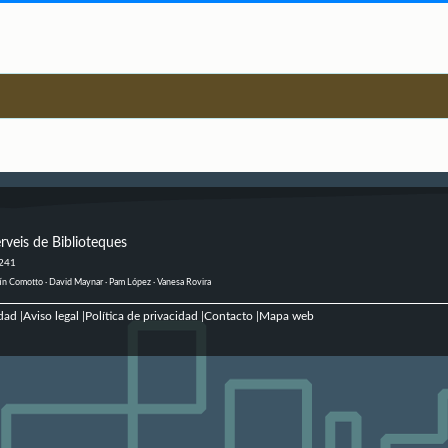
rveis de Biblioteques
 241
ustín Comotto · David Maynar · Pam López · Vanesa Rovira
dad
Aviso legal
Política de privacidad
Contacto
Mapa web
|
|
|
|