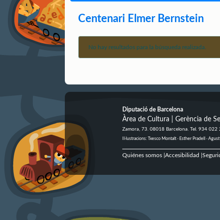
Centenari Elmer Bernstein
No hay resultados para la búsqueda realizada.
Diputació de Barcelona
Àrea de Cultura | Gerència de Se
Zamora, 73. 08018 Barcelona. Tel. 934 022
Il·lustracions: Txesco Montalt · Esther Pradell · Ag
Quiénes somos
Accesibilidad
Seguri
|
|