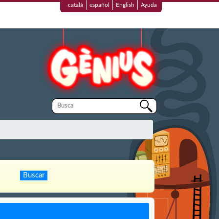
català
español
English
Ayuda