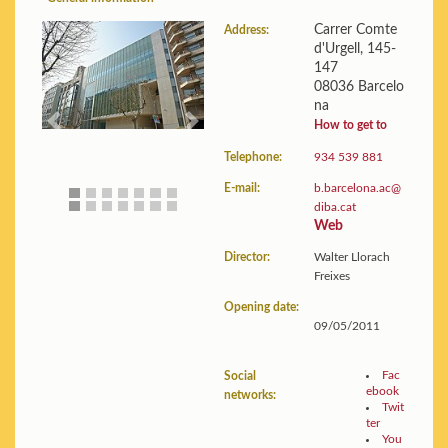
Carrer Comte
Address:
d'Urgell, 145-
Building:
Floor plans and
147
photos
08036 Barcelo
Statistics:
View data
na
How to get to
Previous
Next
Telephone:
934 539 881
E-mail:
b.barcelona.ac@
diba.cat
Web
Director:
Walter Llorach
Freixes
Opening date:
09/05/2011
Fac
Social
ebook
networks:
Twit
ter
You