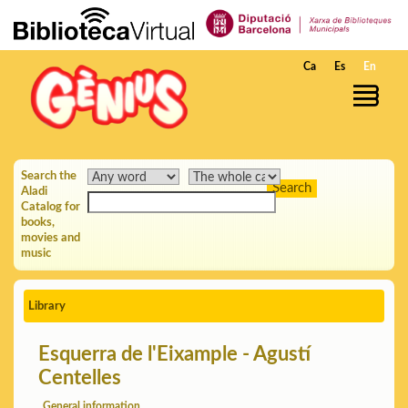
Skip to Main Content
Ca
Es
En
Search the
Aladi
Catalog for
books,
movies and
music
Library
Esquerra de l'Eixample - Agustí
Centelles
General information