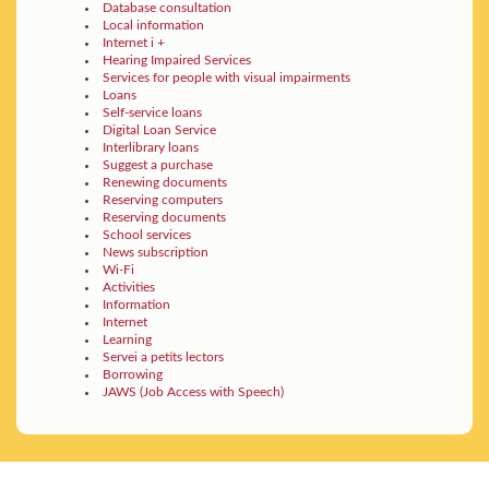
Database consultation
Local information
Internet i +
Hearing Impaired Services
Services for people with visual impairments
Loans
Self-service loans
Digital Loan Service
Interlibrary loans
Suggest a purchase
Renewing documents
Reserving computers
Reserving documents
School services
News subscription
Wi-Fi
Activities
Information
Internet
Learning
Servei a petits lectors
Borrowing
JAWS (Job Access with Speech)