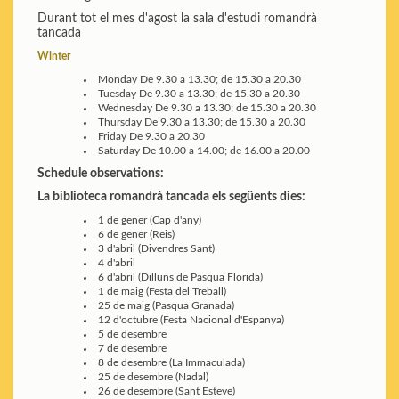
Durant tot el mes d'agost la sala d'estudi romandrà
tancada
Winter
Monday
De 9.30 a 13.30; de 15.30 a 20.30
Tuesday
De 9.30 a 13.30; de 15.30 a 20.30
Wednesday
De 9.30 a 13.30; de 15.30 a 20.30
Thursday
De 9.30 a 13.30; de 15.30 a 20.30
Friday
De 9.30 a 20.30
Saturday
De 10.00 a 14.00; de 16.00 a 20.00
Schedule observations:
La biblioteca romandrà tancada els següents dies:
1 de gener (Cap d'any)
6 de gener (Reis)
3 d'abril (Divendres Sant)
4 d'abril
6 d'abril (Dilluns de Pasqua Florida)
1 de maig (Festa del Treball)
25 de maig (Pasqua Granada)
12 d'octubre (Festa Nacional d'Espanya)
5 de desembre
7 de desembre
8 de desembre (La Immaculada)
25 de desembre (Nadal)
26 de desembre (Sant Esteve)