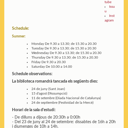
tube
Issu
u
Inst
agram
Schedule:
Summer:
Monday
De 9.30 a 13.30; de 15.30 a 20.30
Tuesday
De 9.30 a 13.30; de 15.30 a 20.30
Wednesday
De 9.30 a 13.30; de 15.30 a 20.30
Thursday
De 9.30 a 13.30; de 15.30 a 20.30
Friday
De 9.30 a 20.30
Saturday
De 10.00 a 14.00
Schedule observations:
La biblioteca romandrà tancada els següents dies:
24 de juny (Sant Joan)
15 d'agost (l'Assumpció)
11 de setembre (Diada Nacional de Catalunya)
24 de septiembre (Festividad de la Mercè)
Horari de la sala d'estudi:
- De dilluns a dijous de 20:30h a 0:00h
- Del 23 de juny al 24 de setembre: dissabtes de 16h a 20h
i diumenges de 10h a 14h.