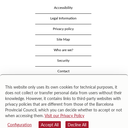
Accessibility
Legal Information
Privacy policy
Site Map
Who are we?
Security
Contact
This website only uses its own cookies for technical purposes, it
does not collect or transfer personal data from users without their
knowledge. However, it contains links to third-party websites with
privacy policies that are different from those of the Barcelona
Provincial Council, which you can decide whether to accept or not
when accessing them.
Visit our Privacy Policy
Área de Cultura – Gerència de Serveis de Biblioteques. Zamora, 73. 08018 Barcelona. Tel:
943 022 222.
Configuration
Accept All
Decline All