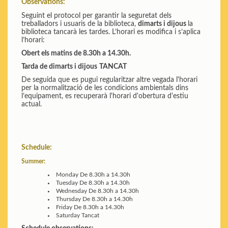
Observations:
Seguint el protocol per garantir la seguretat dels
treballadors i usuaris de la biblioteca,
dimarts i dijous
la
biblioteca tancarà les tardes. L’horari es modifica i s’aplica
l’horari:
Obert els matins de 8.30h a 14.30h.
Tarda de dimarts i dijous
TANCAT
De seguida que es pugui regularitzar altre vegada l'horari
per la normalització de les condicions ambientals dins
l’equipament, es recuperarà l'horari d'obertura d'estiu
actual.
Schedule:
Summer:
Monday
De 8.30h a 14.30h
Tuesday
De 8.30h a 14.30h
Wednesday
De 8.30h a 14.30h
Thursday
De 8.30h a 14.30h
Friday
De 8.30h a 14.30h
Saturday
Tancat