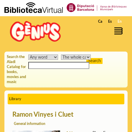
Skip to Main Content
Ca
Es
En
Search the
Aladi
Catalog for
books,
movies and
music
Library
Ramon Vinyes i Cluet
General information