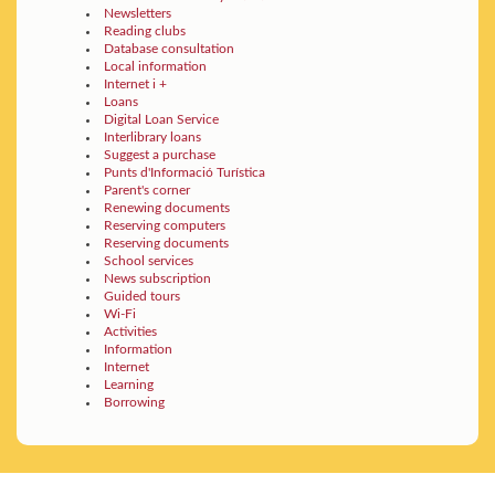
Newsletters
Reading clubs
Database consultation
Local information
Internet i +
Loans
Digital Loan Service
Interlibrary loans
Suggest a purchase
Punts d'Informació Turística
Parent's corner
Renewing documents
Reserving computers
Reserving documents
School services
News subscription
Guided tours
Wi-Fi
Activities
Information
Internet
Learning
Borrowing