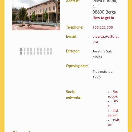
Plaça Europa,
Address:
1
Building:
Floor plans and
08600 Berga
photos
Statistics:
View data
How to get to
Telephone:
938 221 308
Previous
Next
E-mail:
b.berga.rvc@diba
.cat
Director:
Josefina Sala
Molas
Opening date:
7 de maig de
1995
Fac
Social
ebook
networks:
Blo
c
Inst
agram
Twit
ter