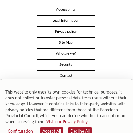
Accessibility
Legal Information
Privacy policy
Site Map
Who are we?
Security
Contact
This website only uses its own cookies for technical purposes, it
does not collect or transfer personal data from users without their
knowledge. However, it contains links to third-party websites with
privacy policies that are different from those of the Barcelona
Provincial Council, which you can decide whether to accept or not
when accessing them.
Visit our Privacy Policy
Área de Cultura – Gerència de Serveis de Biblioteques. Zamora, 73. 08018 Barcelona. Tel:
943 022 222.
Configuration
Accept All
Decline All