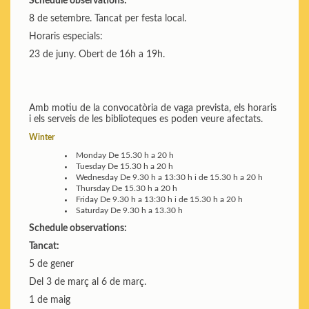
Schedule observations:
8 de setembre. Tancat per festa local.
Horaris especials:
23 de juny. Obert de 16h a 19h.
Amb motiu de la convocatòria de vaga prevista, els horaris
i els serveis de les biblioteques es poden veure afectats.
Winter
Monday
De 15.30 h a 20 h
Tuesday
De 15.30 h a 20 h
Wednesday
De 9.30 h a 13:30 h i de 15.30 h a 20 h
Thursday
De 15.30 h a 20 h
Friday
De 9.30 h a 13:30 h i de 15.30 h a 20 h
Saturday
De 9.30 h a 13.30 h
Schedule observations:
Tancat:
5 de gener
Del 3 de març al 6 de març.
1 de maig