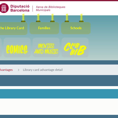
the Library Card
Famílies
Schools
dvantages
Library card advantage detail