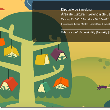
Diputació de Barcelona
Àrea de Cultura | Gerència de Se
Zamora, 73. 08018 Barcelona. Tel. 934 022
Il·lustracions: Txesco Montalt · Esther Pradell · Ag
Who are we?
Accessibility
Security
L
|
|
|