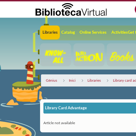
Skip to Main Content
Navigation
Libraries
Catalog
Online Services
Activities
Get 
Gènius
Inici
Libraries
Library card a
Library Card Advantage
Article not available