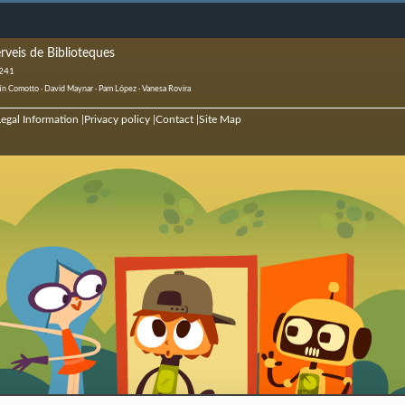
rveis de Biblioteques
 241
ustín Comotto · David Maynar · Pam López · Vanesa Rovira
egal Information
Privacy policy
Contact
Site Map
|
|
|