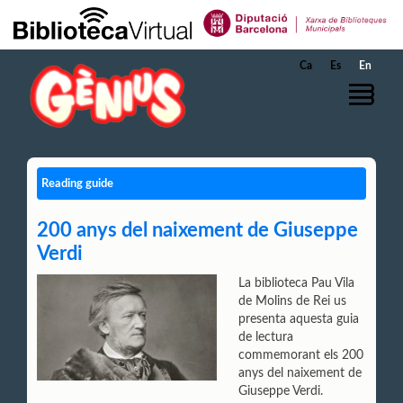
Skip to Main Content
Ca
Es
En
Reading guide
200 anys del naixement de Giuseppe
Verdi
La biblioteca Pau Vila
de Molins de Rei us
presenta aquesta guia
de lectura
commemorant els 200
anys del naixement de
Giuseppe Verdi.