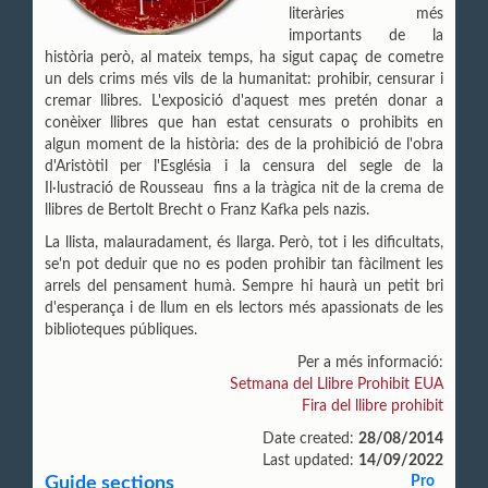
literàries més
importants de la
història però, al mateix temps, ha sigut capaç de cometre
un dels crims més vils de la humanitat: prohibir, censurar i
cremar llibres. L'exposició d'aquest mes pretén donar a
conèixer llibres que han estat censurats o prohibits en
algun moment de la història: des de la prohibició de l'obra
d'Aristòtil per l'Església i la censura del segle de la
Il·lustració de Rousseau fins a la tràgica nit de la crema de
llibres de Bertolt Brecht o Franz Kafka pels nazis.
La llista, malauradament, és llarga. Però, tot i les dificultats,
se'n pot deduir que no es poden prohibir tan fàcilment les
arrels del pensament humà. Sempre hi haurà un petit bri
d'esperança i de llum en els lectors més apassionats de les
biblioteques públiques.
Per a més informació:
Setmana del Llibre Prohibit EUA
Fira del llibre prohibit
Date created:
28/08/2014
Last updated:
14/09/2022
Guide sections
Pro