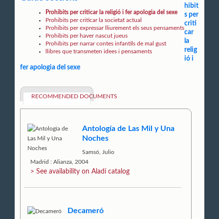
hibit
Prohibits per criticar la religió i fer apologia del sexe
s per
Prohibits per criticar la societat actual
criti
Prohibits per expressar lliurement els seus pensaments
car
Prohibits per haver nascut jueus
la
Prohibits per narrar contes infantils de mal gust
relig
llibres que transmeten idees i pensaments
ió i
fer apologia del sexe
RECOMMENDED DOCUMENTS
Antología de Las Mil y Una
Noches
Samsó, Julio
Madrid : Alianza, 2004
> See availability on Aladí catalog
Decameró