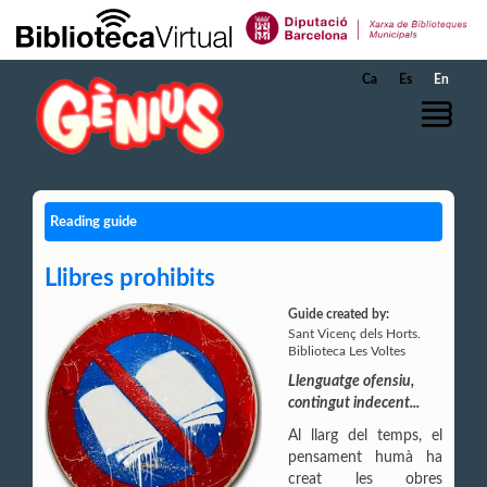
Skip to Main Content
Ca
Es
En
Reading guide
Llibres prohibits
Guide created by:
Sant Vicenç dels Horts.
Biblioteca Les Voltes
Llenguatge ofensiu,
contingut indecent...
Al llarg del temps, el
pensament humà ha
creat les obres