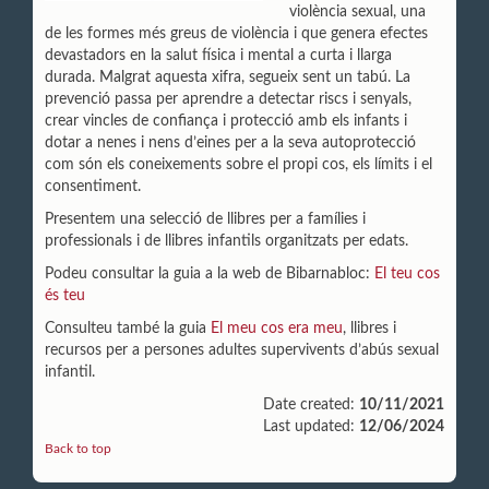
violència sexual, una
de les formes més greus de violència i que genera efectes
devastadors en la salut física i mental a curta i llarga
durada. Malgrat aquesta xifra, segueix sent un tabú. La
prevenció passa per aprendre a detectar riscs i senyals,
crear vincles de confiança i protecció amb els infants i
dotar a nenes i nens d’eines per a la seva autoprotecció
com són els coneixements sobre el propi cos, els límits i el
consentiment.
Presentem una selecció de llibres per a famílies i
professionals i de llibres infantils organitzats per edats.
Podeu consultar la guia a la web de Bibarnabloc:
El teu cos
és teu
Consulteu també la guia
El meu cos era meu
, llibres i
recursos per a persones adultes supervivents d’abús sexual
infantil.
Date created:
10/11/2021
Last updated:
12/06/2024
Back to top