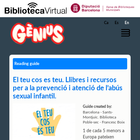
Skip to Main Content
Ca
Es
En
Reading guide
El teu cos es teu. Llibres i recursos
per a la prevenció i atenció de l’abús
sexual infantil.
Guide created by:
Barcelona - Sants-
Montjuïc. Biblioteca
Poble-sec - Francesc Boix
1 de cada 5 menors a
Europa pateixen