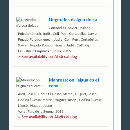
Llegendes d'aigua dolça :
Cortadellas, Xavier
,
Pujadó
Puigdomènech, Judit
,
Coll, Pep
,
Cortadellas, Xavier
,
Pujadó Puigdomènech, Judit
,
Coll, Pep
,
Cortadellas,
Xavier
,
Pujadó Puigdomènech, Judit
,
Coll, Pep
La Bisbal d'Empordà : Sidillà, 2016
> See availability on Aladí catalog
Manresa: on l'aigua és el
camí :
Alert, Josep
,
Codina i Gessé, Mercè
,
Huguet, Josep
,
Codina i Gessé, Mercè
,
Huguet, Josep
,
Codina i Gessé,
Mercè
,
Huguet, Josep
Valls : Parc de la Sèquia, 2018
> See availability on Aladí catalog