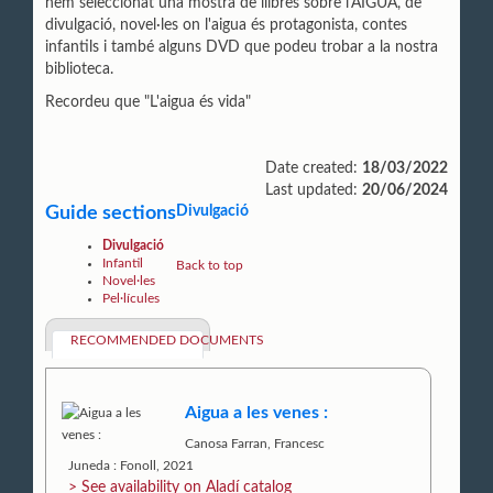
hem seleccionat una mostra de llibres sobre l'AIGUA, de
divulgació, novel·les on l'aigua és protagonista, contes
infantils i també alguns DVD que podeu trobar a la nostra
biblioteca.
Recordeu que "L'aigua és vida"
Date created:
18/03/2022
Last updated:
20/06/2024
Guide sections
Divulgació
Divulgació
Infantil
Back to top
Novel·les
Pel·lícules
RECOMMENDED DOCUMENTS
Aigua a les venes :
Canosa Farran, Francesc
Juneda : Fonoll, 2021
> See availability on Aladí catalog