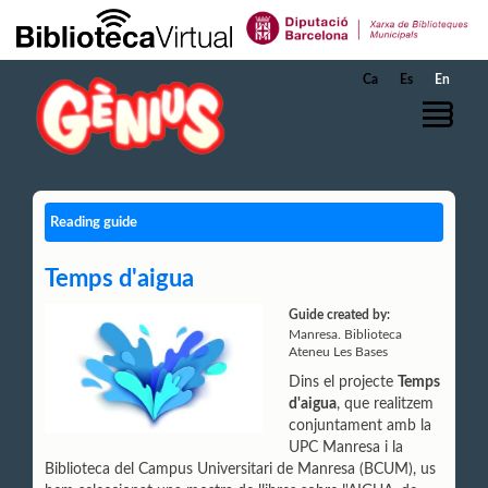
Skip to Main Content
Ca
Es
En
Reading guide
Temps d'aigua
Guide created by:
Manresa. Biblioteca
Ateneu Les Bases
Dins el projecte
Temps
d'aigua
, que realitzem
conjuntament amb la
UPC Manresa i la
Biblioteca del Campus Universitari de Manresa (BCUM), us