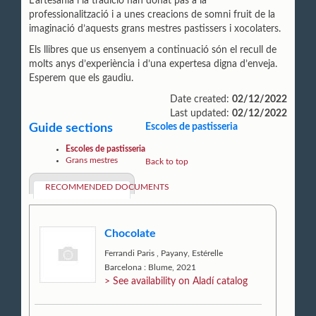
L’artesania i la tradició han donat pas a la
professionalització i a unes creacions de somni fruit de la
imaginació d’aquests grans mestres pastissers i xocolaters.
Els llibres que us ensenyem a continuació són el recull de
molts anys d’experiència i d’una expertesa digna d’enveja.
Esperem que els gaudiu.
Date created:
02/12/2022
Last updated:
02/12/2022
Guide sections
Escoles de pastisseria
Escoles de pastisseria
Grans mestres
Back to top
RECOMMENDED DOCUMENTS
Chocolate
Ferrandi Paris
,
Payany, Estérelle
Barcelona : Blume, 2021
> See availability on Aladí catalog