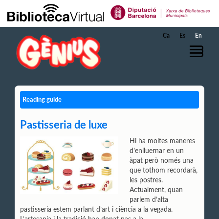
Skip to Main Content
Ca
Es
En
Reading guide
Pastisseria de luxe
Hi ha moltes maneres
d’enlluernar en un
àpat però només una
que tothom recordarà,
les postres.
Actualment, quan
parlem d’alta
pastisseria estem parlant d’art i ciència a la vegada.