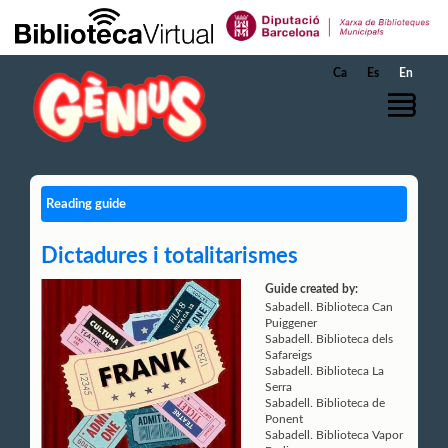
Skip to Main Content
Ca
Es
En
Reading guide
Dictadures i totalitarismes
Guide created by:
Sabadell. Biblioteca Can
Puiggener
Sabadell. Biblioteca dels
Safareigs
Sabadell. Biblioteca La
Serra
Sabadell. Biblioteca de
Ponent
Sabadell. Biblioteca Vapor