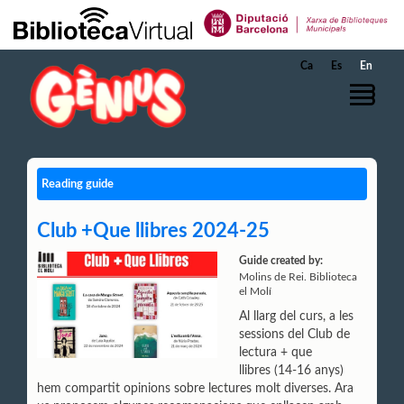
Skip to Main Content
Ca
Es
En
Reading guide
Club +Que llibres 2024-25
Guide created by:
Molins de Rei. Biblioteca
el Molí
Al llarg del curs, a les
sessions del Club de
lectura + que
llibres (14-16 anys)
hem compartit opinions sobre lectures molt diverses. Ara