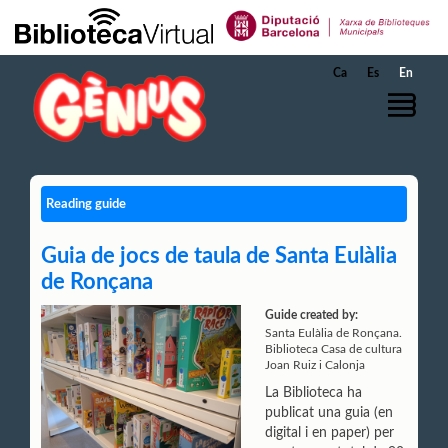
Skip to Main Content
Ca
Es
En
Reading guide
Guia de jocs de taula de Santa Eulàlia
de Ronçana
Guide created by:
Santa Eulàlia de Ronçana.
Biblioteca Casa de cultura
Joan Ruiz i Calonja
La Biblioteca ha
publicat una guia (en
digital i en paper) per