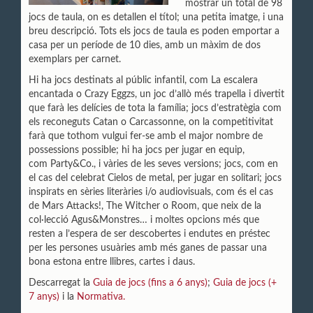
mostrar un total de 98
jocs de taula, on es detallen el títol; una petita imatge, i una
breu descripció. Tots els jocs de taula es poden emportar a
casa per un període de 10 dies, amb un màxim de dos
exemplars per carnet.
Hi ha jocs destinats al públic infantil, com La escalera
encantada o Crazy Eggzs, un joc d’allò més trapella i divertit
que farà les delícies de tota la família; jocs d’estratègia com
els reconeguts Catan o Carcassonne, on la competitivitat
farà que tothom vulgui fer-se amb el major nombre de
possessions possible; hi ha jocs per jugar en equip,
com Party&Co., i vàries de les seves versions; jocs, com en
el cas del celebrat Cielos de metal, per jugar en solitari; jocs
inspirats en sèries literàries i/o audiovisuals, com és el cas
de Mars Attacks!, The Witcher o Room, que neix de la
col·lecció Agus&Monstres… i moltes opcions més que
resten a l’espera de ser descobertes i endutes en préstec
per les persones usuàries amb més ganes de passar una
bona estona entre llibres, cartes i daus.
Descarregat la
Guia de jocs
(fins a 6 anys)
;
Guia de jocs
(+
7 anys)
i la
Normativa
.