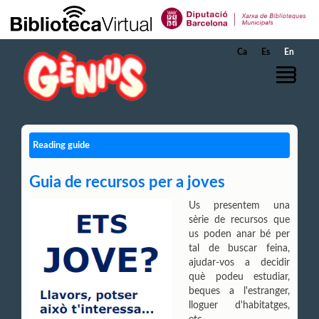
Skip to Main Content
Ca
Es
En
Reading guide
Guia de recursos per a joves
Us presentem una
sèrie de recursos que
us poden anar bé per
tal de buscar feina,
ajudar-vos a decidir
què podeu estudiar,
beques a l'estranger,
lloguer d'habitatges,